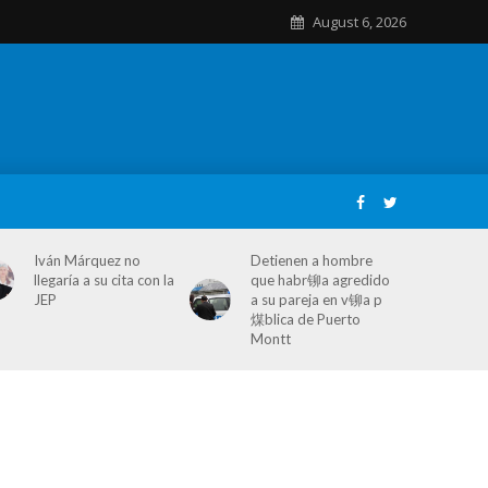
August 6, 2026
Iván Márquez no
Detienen a hombre
llegaría a su cita con la
que habr铆a agredido
JEP
a su pareja en v铆a p
煤blica de Puerto
Montt