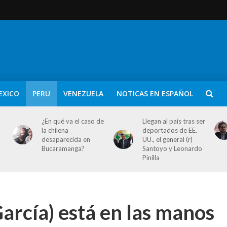
EXICO
PERU
VENEZUELA
NOTICAS EN ESPAÑOL
¿En qué va el caso de
Llegan al país tras ser
la chilena
deportados de EE.
desaparecida en
UU., el general (r)
Bucaramanga?
Santoyo y Leonardo
Pinilla
arcía) está en las manos