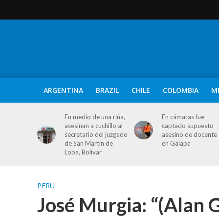
ARGENTINA
BRAZIL
CHILE
COLOMBIA
M
En medio de una riña,
En cámaras fue
asesinan a cuchillo al
captado supuesto
secretario del juzgado
asesino de docente
de San Martín de
en Galapa
Loba, Bolívar
PERU
José Murgia: “(Alan G