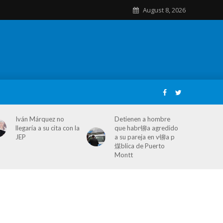
August 8, 2026
Iván Márquez no
Detienen a hombre
llegaría a su cita con la
que habr铆a agredido
JEP
a su pareja en v铆a p
煤blica de Puerto
Montt