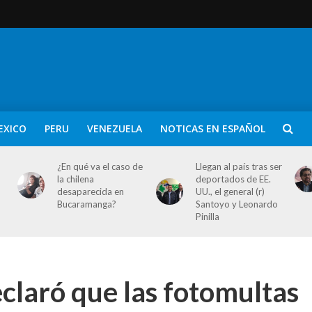
EXICO
PERU
VENEZUELA
NOTICAS EN ESPAÑOL
¿En qué va el caso de
Llegan al país tras ser
la chilena
deportados de EE.
desaparecida en
UU., el general (r)
Bucaramanga?
Santoyo y Leonardo
Pinilla
eclaró que las fotomultas