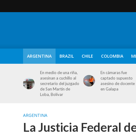
ARGENTINA
BRAZIL
CHILE
COLOMBIA
M
En medio de una riña,
En cámaras fue
asesinan a cuchillo al
captado supuesto
secretario del juzgado
asesino de docente
de San Martín de
en Galapa
Loba, Bolívar
ARGENTINA
La Justicia Federal d