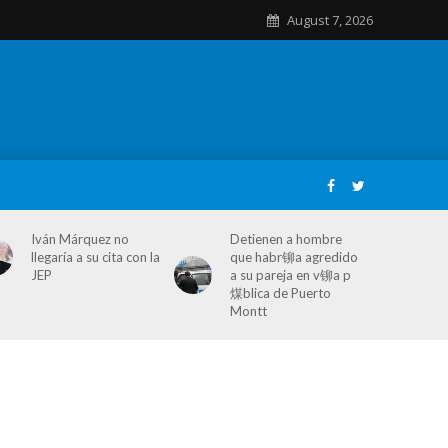
August 7, 2026
Iván Márquez no
Detienen a hombre
llegaría a su cita con la
que habr铆a agredido
JEP
a su pareja en v铆a p
煤blica de Puerto
Montt