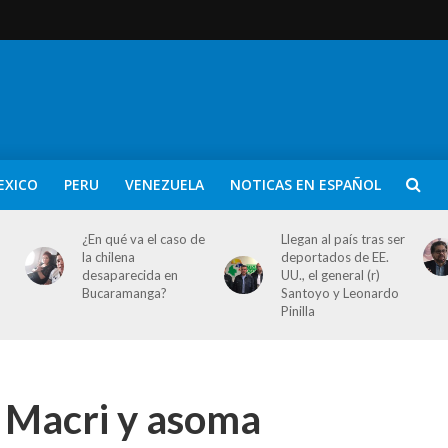
EXICO
PERU
VENEZUELA
NOTICAS EN ESPAÑOL
¿En qué va el caso de
Llegan al país tras ser
la chilena
deportados de EE.
desaparecida en
UU., el general (r)
Bucaramanga?
Santoyo y Leonardo
Pinilla
a Macri y asoma