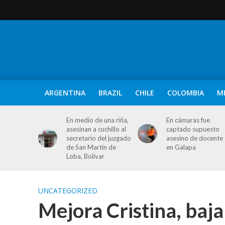
ARGENTINA
BRAZIL
CHILE
COLOMBIA
M
En medio de una riña,
En cámaras fue
asesinan a cuchillo al
captado supuesto
secretario del juzgado
asesino de docente
de San Martín de
en Galapa
Loba, Bolívar
UNCATEGORIZED
Mejora Cristina, baj