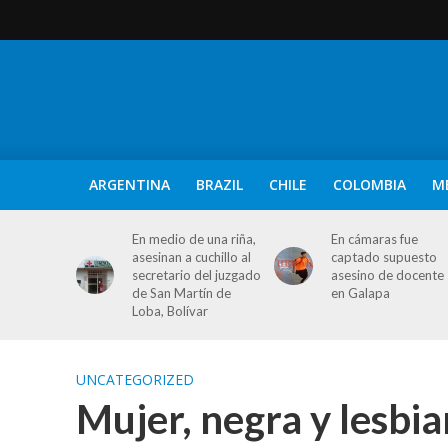
ARGENTINA
BRAZIL
CHILE
COLOMBIA
M
En medio de una riña,
En cámaras fue
asesinan a cuchillo al
captado supuesto
secretario del juzgado
asesino de docente
de San Martín de
en Galapa
Loba, Bolívar
UNCATEGORIZED
Mujer, negra y lesbia