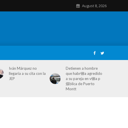
August 8, 2026
Iván Márquez no
Detienen a hombre
llegaría a su cita con la
que habr铆a agredido
JEP
a su pareja en v铆a p
煤blica de Puerto
Montt