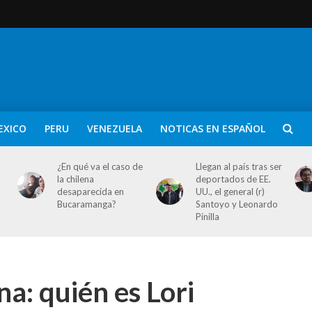
EXICO
PERU
VENEZUELA
NOTICAS EN ESPAÑOL
¿En qué va el caso de
Llegan al país tras ser
la chilena
deportados de EE.
desaparecida en
UU., el general (r)
Bucaramanga?
Santoyo y Leonardo
Pinilla
na: quién es Lori