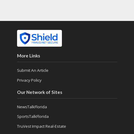
More Links
Submit An Article
Privacy Policy
Our Network of Sites
NewsTalkFlorida
SportsTalkFlorida
TruVest Impact Real-Estate