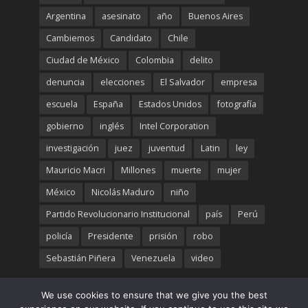
Argentina
asesinato
año
Buenos Aires
Cambiemos
Candidato
Chile
Ciudad de México
Colombia
delito
denuncia
elecciones
El Salvador
empresa
escuela
España
Estados Unidos
fotografía
gobierno
inglés
Intel Corporation
investigación
juez
juventud
Latin
ley
Mauricio Macri
Millones
muerte
mujer
México
Nicolás Maduro
niño
Partido Revolucionario Institucional
país
Perú
policía
Presidente
prisión
robo
Sebastián Piñera
Venezuela
video
We use cookies to ensure that we give you the best