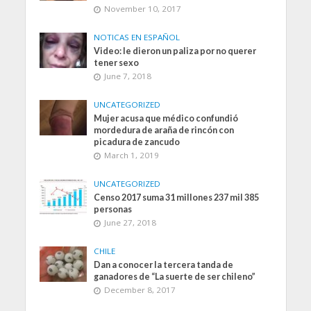
November 10, 2017
NOTICAS EN ESPAÑOL
Video: le dieron un paliza por no querer
tener sexo
June 7, 2018
UNCATEGORIZED
Mujer acusa que médico confundió
mordedura de araña de rincón con
picadura de zancudo
March 1, 2019
UNCATEGORIZED
Censo 2017 suma 31 millones 237 mil 385
personas
June 27, 2018
CHILE
Dan a conocer la tercera tanda de
ganadores de “La suerte de ser chileno”
December 8, 2017