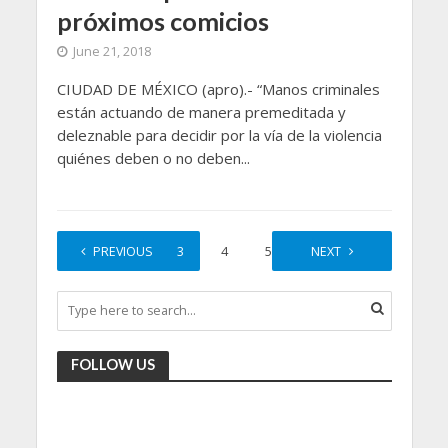
próximos comicios
June 21, 2018
CIUDAD DE MÉXICO (apro).- “Manos criminales
están actuando de manera premeditada y
deleznable para decidir por la vía de la violencia
quiénes deben o no deben...
1
PREVIOUS
2
3
4
5
…
NEXT
15
FOLLOW US