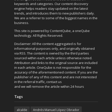
keywords and categories. Our content discovery
engine helps readers stay updated on the latest
trends, and introduces them to new publishers daily.
We are a referrer to some of the biggest names in the
business.
This site is powered by
ContentQube
, a
oneQube
technology. All Rights Reserved.
Disclaimer: All the content aggregated is for
informational purposes only, and originally obtained
via RSS. The content is owned by the third parties
sourced within each article unless otherwise noted.
Attribution and links to the original source are included
in each article. OneQube is not responsible for the
accuracy of the aforementioned content. If you are the
publisher of any of this content and are not interested
in the referral traffic,
contact us
and we will remove the article within 24 hours
Tags
alcalde
Andrés Manuel López Obrador