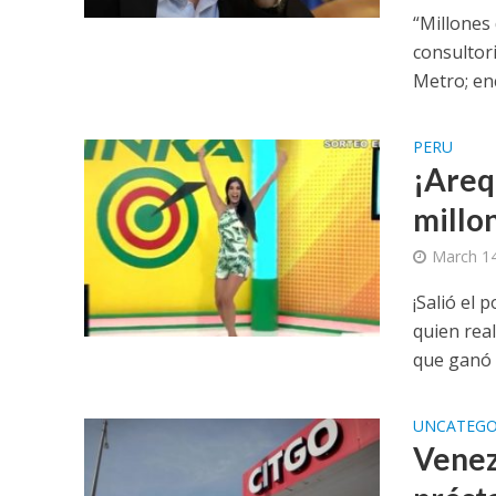
“Millones
consultori
Metro; enc
PERU
¡Areq
millon
March 14
¡Salió el 
quien rea
que ganó 
UNCATEGO
Venez