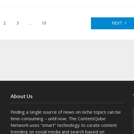
2
3
…
10
NEXT
About Us
Finding a single source of news on niche topics can be
time-consuming – until now. The
ContentQube
Network
uses “smart” technology to curate content
trending on social media and search based on