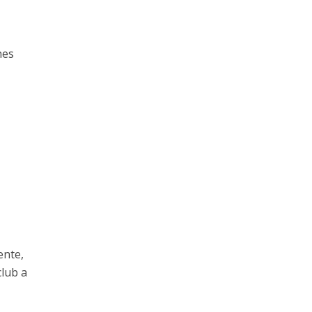
nes
ente,
club a