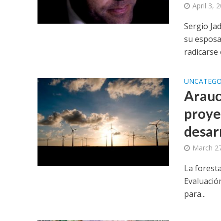
April 3, 
Sergio Ja
su esposa
radicarse e
UNCATEGO
Arauc
proye
desar
March 27
La foresta
Evaluació
para...