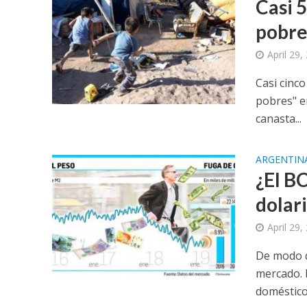
Casi 
pobre
April 29,
Casi cinc
pobres" e
canasta...
ARGENTIN
¿El B
dolar
April 29,
De modo q
mercado. D
doméstico.