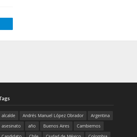
Tags
alcalde
Andrés Manuel López Obrador
Argentina
asesinato
año
Buenos Aires
Cambiemos
Candidato
Chile
Ciudad de México
Colombia