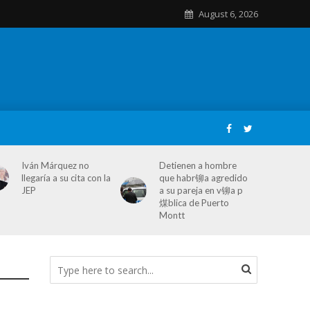
August 6, 2026
Iván Márquez no
Detienen a hombre
llegaría a su cita con la
que habr铆a agredido
JEP
a su pareja en v铆a p
煤blica de Puerto
Montt