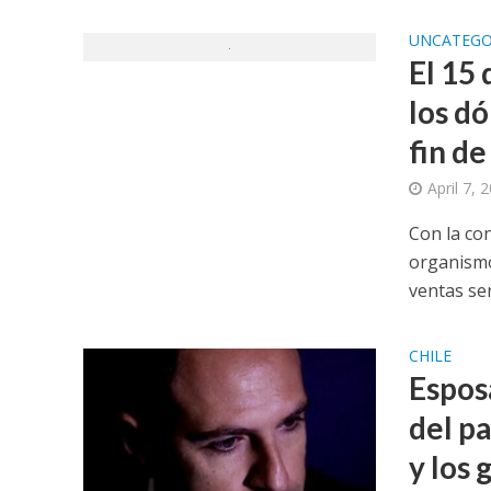
UNCATEGO
El 15
los dó
fin de
April 7, 
Con la co
organismo
ventas ser
CHILE
Espos
del pa
y los