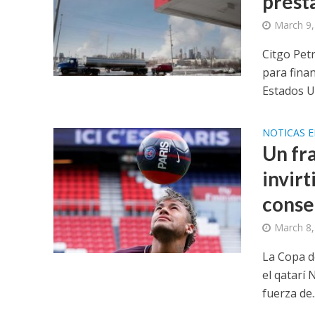
prést
March 9,
Citgo Pet
para finan
Estados Un
NOTICAS 
Un fr
invirt
conse
March 8,
La Copa d
el qatarí
fuerza de..