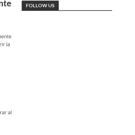
nte
FOLLOW US
emente
ir la
rar al