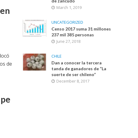
de zancudo
March 1, 2019
 en
UNCATEGORIZED
Censo 2017 suma 31 millones
237 mil 385 personas
June 27, 2018
olocó
CHILE
Dan a conocer la tercera
los de
tanda de ganadores de “La
suerte de ser chileno”
December 8, 2017
lpe