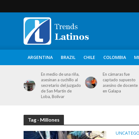
ARGENTINA
BRAZIL
CHILE
COLOMBIA
M
En medio de una riña,
En cámaras fue
asesinan a cuchillo al
captado supuesto
secretario del juzgado
asesino de docente
de San Martín de
en Galapa
Loba, Bolívar
Tag - Millones
UNCATEGO