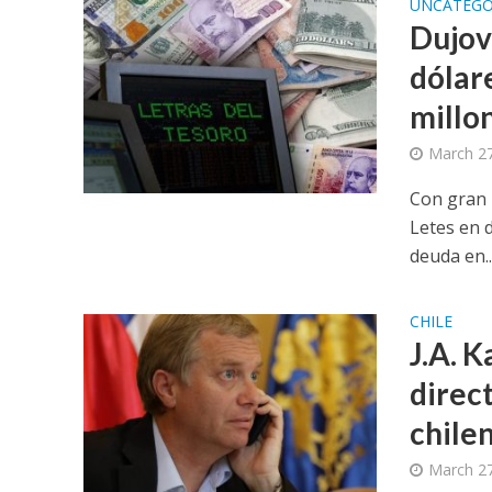
UNCATEGO
Dujov
dólar
millo
March 27
Con gran i
Letes en 
deuda en..
CHILE
J.A. K
direct
chile
March 27