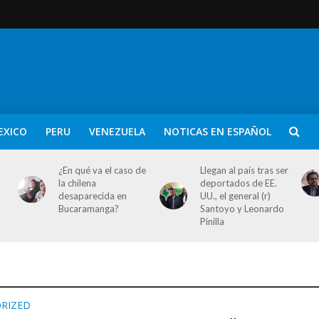
EXICO
PERU
VENEZUELA
NOTICAS EN ESPAÑOL
¿En qué va el caso de
Llegan al país tras ser
la chilena
deportados de EE.
desaparecida en
UU., el general (r)
Bucaramanga?
Santoyo y Leonardo
Pinilla
RIZED