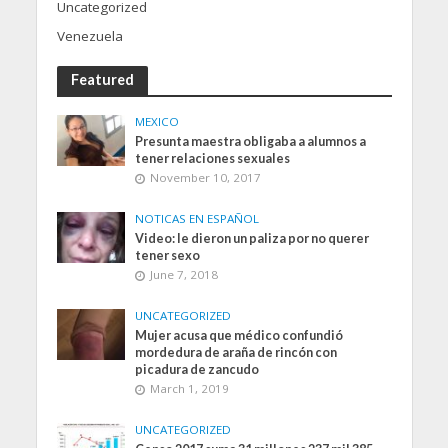
Uncategorized
Venezuela
Featured
MEXICO
Presunta maestra obligaba a alumnos a
tener relaciones sexuales
November 10, 2017
NOTICAS EN ESPAÑOL
Video: le dieron un paliza por no querer
tener sexo
June 7, 2018
UNCATEGORIZED
Mujer acusa que médico confundió
mordedura de araña de rincón con
picadura de zancudo
March 1, 2019
UNCATEGORIZED