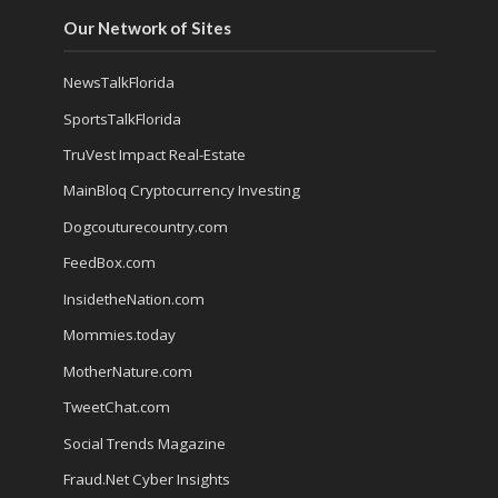
Our Network of Sites
NewsTalkFlorida
SportsTalkFlorida
TruVest Impact Real-Estate
MainBloq Cryptocurrency Investing
Dogcouturecountry.com
FeedBox.com
InsidetheNation.com
Mommies.today
MotherNature.com
TweetChat.com
Social Trends Magazine
Fraud.Net Cyber Insights