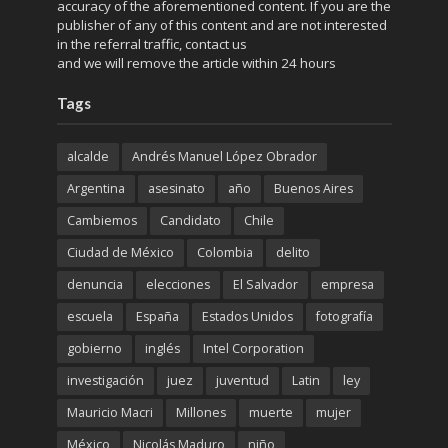
accuracy of the aforementioned content. If you are the
publisher of any of this content and are not interested
in the referral traffic,
contact us
and we will remove the article within 24 hours
Tags
alcalde
Andrés Manuel López Obrador
Argentina
asesinato
año
Buenos Aires
Cambiemos
Candidato
Chile
Ciudad de México
Colombia
delito
denuncia
elecciones
El Salvador
empresa
escuela
España
Estados Unidos
fotografía
gobierno
inglés
Intel Corporation
investigación
juez
juventud
Latin
ley
Mauricio Macri
Millones
muerte
mujer
México
Nicolás Maduro
niño