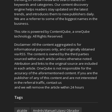
keywords and categories. Our content discovery
engine helps readers stay updated on the latest
trends, and introduces them to new publishers daily.
We are a referrer to some of the biggest names in the
business.
This site is powered by
ContentQube
, a
oneQube
technology. All Rights Reserved.
Disclaimer: All the content aggregated is for
informational purposes only, and originally obtained
via RSS. The content is owned by the third parties
sourced within each article unless otherwise noted.
Attribution and links to the original source are included
in each article. OneQube is not responsible for the
accuracy of the aforementioned content. If you are the
publisher of any of this content and are not interested
in the referral traffic,
contact us
and we will remove the article within 24 hours
Tags
alcalde
Andrés Manuel López Obrador