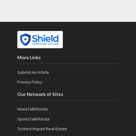
More Links
Submit An Article
Privacy Policy
Our Network of Sites
NewsTalkFlorida
SportsTalkFlorida
TruVest Impact Real-Estate