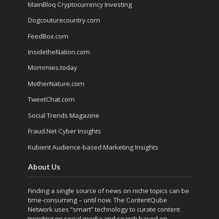
MainBloq Cryptocurrency Investing
Dogcouturecountry.com
FeedBox.com
InsidetheNation.com
Mommies.today
MotherNature.com
TweetChat.com
Social Trends Magazine
Fraud.Net Cyber Insights
Kubient Audience-based Marketing Insights
About Us
Finding a single source of news on niche topics can be
time-consuming – until now. The
ContentQube
Network
uses “smart” technology to curate content
trending on social media and search based on