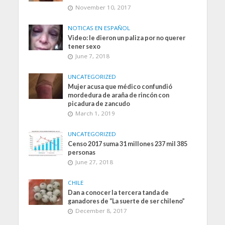
November 10, 2017
NOTICAS EN ESPAÑOL
Video: le dieron un paliza por no querer
tener sexo
June 7, 2018
UNCATEGORIZED
Mujer acusa que médico confundió
mordedura de araña de rincón con
picadura de zancudo
March 1, 2019
UNCATEGORIZED
Censo 2017 suma 31 millones 237 mil 385
personas
June 27, 2018
CHILE
Dan a conocer la tercera tanda de
ganadores de “La suerte de ser chileno”
December 8, 2017