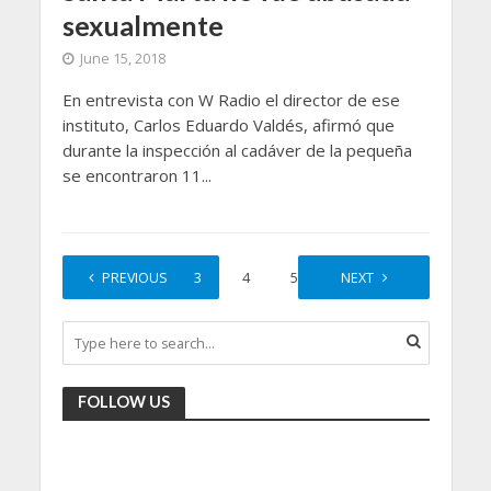
sexualmente
June 15, 2018
En entrevista con W Radio el director de ese
instituto, Carlos Eduardo Valdés, afirmó que
durante la inspección al cadáver de la pequeña
se encontraron 11...
1
PREVIOUS
2
3
4
5
…
NEXT
12
FOLLOW US