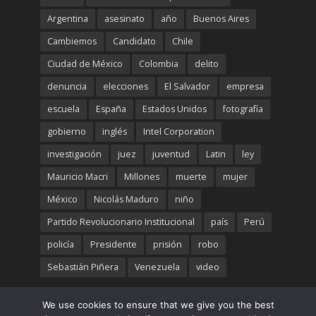
Argentina
asesinato
año
Buenos Aires
Cambiemos
Candidato
Chile
Ciudad de México
Colombia
delito
denuncia
elecciones
El Salvador
empresa
escuela
España
Estados Unidos
fotografía
gobierno
inglés
Intel Corporation
investigación
juez
juventud
Latin
ley
Mauricio Macri
Millones
muerte
mujer
México
Nicolás Maduro
niño
Partido Revolucionario Institucional
país
Perú
policía
Presidente
prisión
robo
Sebastián Piñera
Venezuela
video
We use cookies to ensure that we give you the best