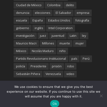
Ciudad de México
Colombia
delito
denuncia
elecciones
El Salvador
empresa
escuela
España
Estados Unidos
fotografía
gobierno
inglés
Intel Corporation
investigación
juez
juventud
Latin
ley
Mauricio Macri
Millones
muerte
mujer
México
Nicolás Maduro
niño
Partido Revolucionario Institucional
país
Perú
policía
Presidente
prisión
robo
Sebastián Piñera
Venezuela
video
We use cookies to ensure that we give you the best
experience on our website. If you continue to use this site we
Copyright © 2016. Created by
TrendsLatinos
.
will assume that you are happy with it.
Ok