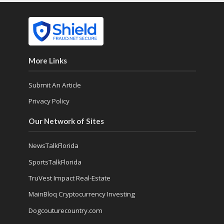
More Links
Submit An Article
Privacy Policy
Our Network of Sites
NewsTalkFlorida
SportsTalkFlorida
TruVest Impact Real-Estate
MainBloq Cryptocurrency Investing
Dogcouturecountry.com