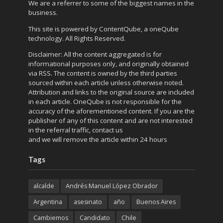
We are a referrer to some of the biggest names in the
business.
This site is powered by
ContentQube
, a
oneQube
technology. All Rights Reserved.
Disclaimer: All the content aggregated is for
informational purposes only, and originally obtained
via RSS. The content is owned by the third parties
sourced within each article unless otherwise noted.
Attribution and links to the original source are included
in each article. OneQube is not responsible for the
accuracy of the aforementioned content. If you are the
publisher of any of this content and are not interested
in the referral traffic,
contact us
and we will remove the article within 24 hours
Tags
alcalde
Andrés Manuel López Obrador
Argentina
asesinato
año
Buenos Aires
Cambiemos
Candidato
Chile