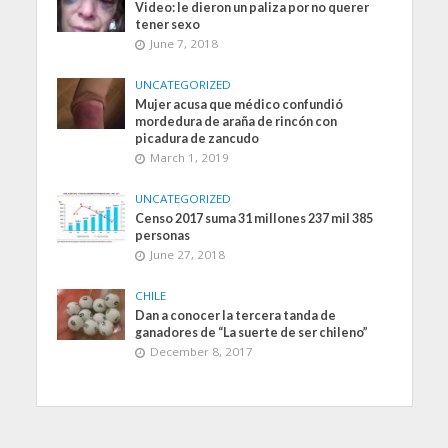
Video: le dieron un paliza por no querer
tener sexo
June 7, 2018
UNCATEGORIZED
Mujer acusa que médico confundió
mordedura de araña de rincón con
picadura de zancudo
March 1, 2019
UNCATEGORIZED
Censo 2017 suma 31 millones 237 mil 385
personas
June 27, 2018
CHILE
Dan a conocer la tercera tanda de
ganadores de “La suerte de ser chileno”
December 8, 2017